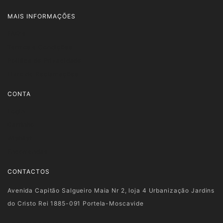
MAIS INFORMAÇÕES
FAQ's
Termos e Condições
Política de Privacidade
Livro de Reclamações
CONTA
Login
Carrinho
Wishlist
Encomendas
CONTACTOS
Avenida Capitão Salgueiro Maia Nr 2, loja 4 Urbanização Jardins
do Cristo Rei 1885-091 Portela-Moscavide