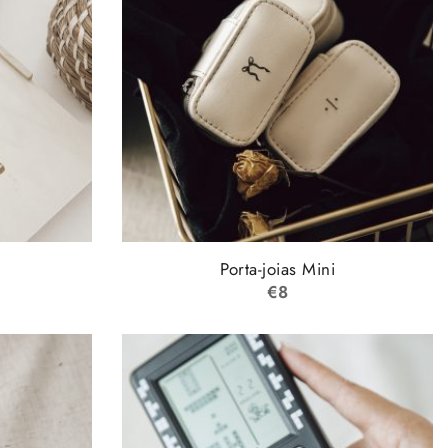
Porta-joias Mini
€
8