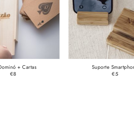
Dominó + Cartas
Suporte Smartpho
€
8
€
5