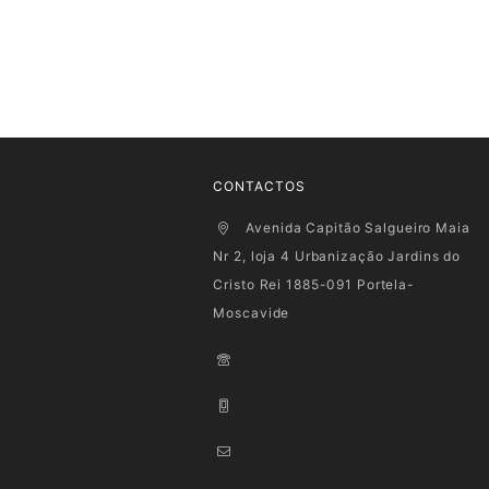
CONTACTOS
Avenida Capitão Salgueiro Maia
Nr 2, loja 4 Urbanização Jardins do
Cristo Rei 1885-091 Portela-
Moscavide
+351 915 278 128
+351 916 660 945
geral@mydetail.pt