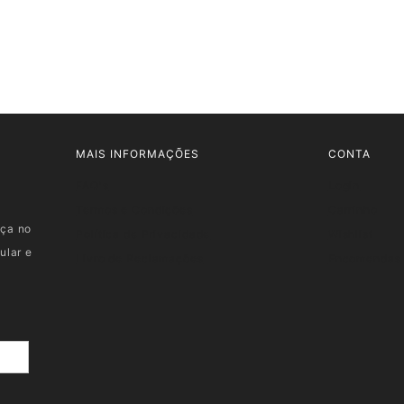
MAIS INFORMAÇÕES
CONTA
FAQ's
Login
Termos e Condições
Carrinho
nça no
Política de Privacidade
Wishlist
ular e
Livro de Reclamações
Encomendas