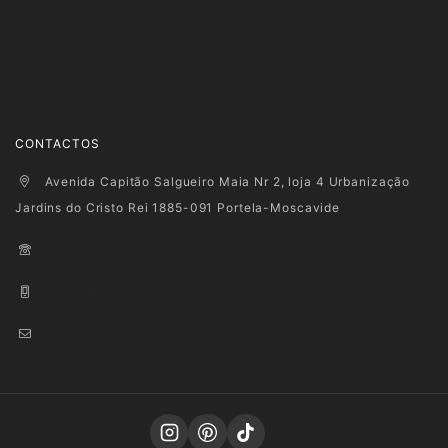
Login
Carrinho
Wishlist
Encomendas
CONTACTOS
Avenida Capitão Salgueiro Maia Nr 2, loja 4 Urbanização
Jardins do Cristo Rei 1885-091 Portela-Moscavide
+351 915 278 128
+351 916 660 945
geral@mydetail.pt