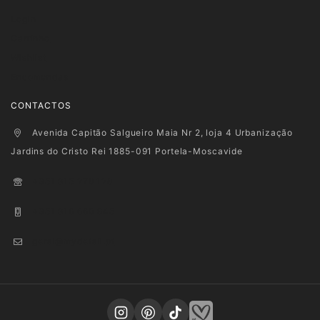
Login
Carrinho
Wishlist
Encomendas
CONTACTOS
Avenida Capitão Salgueiro Maia Nr 2, loja 4 Urbanização
Jardins do Cristo Rei 1885-091 Portela-Moscavide
+351 915 278 128
+351 916 660 945
geral@mydetail.pt