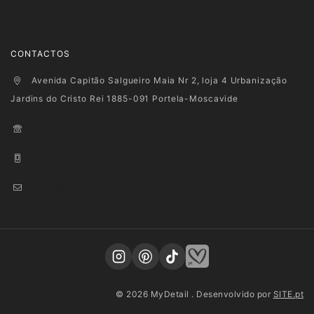
Wishlist
Encomendas
CONTACTOS
Avenida Capitão Salgueiro Maia Nr 2, loja 4 Urbanização
Jardins do Cristo Rei 1885-091 Portela-Moscavide
+351 915 278 128
+351 916 660 945
geral@mydetail.pt
© 2026 MyDetail . Desenvolvido por
SITE.pt