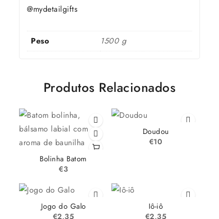
@mydetailgifts
Peso
1500 g
Produtos Relacionados
Doudou
€
10
Bolinha Batom
€
3
Jogo do Galo
Iô-iô
€
2,35
€
2,35