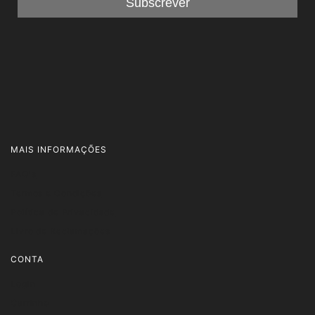
MAIS INFORMAÇÕES
FAQ's
Termos e Condições
Política de Privacidade
Livro de Reclamações
CONTA
Login
Carrinho