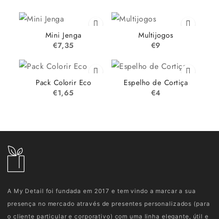
Mini Jenga
Multijogos
€
7,35
€
9
Pack Colorir Eco
Espelho de Cortiça
€
1,65
€
4
A My Detail foi fundada em 2017 e tem vindo a marcar a sua
presença no mercado através de presentes personalizados (para
o cliente particular e corporativo) com uma linha elegante, útil e