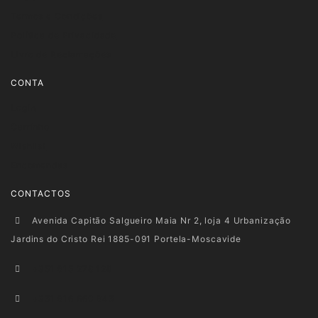
Termos e Condições
Política de Privacidade
Livro de Reclamações
CONTA
Login
Carrinho
Wishlist
Encomendas
CONTACTOS
Avenida Capitão Salgueiro Maia Nr 2, loja 4 Urbanização
Jardins do Cristo Rei 1885-091 Portela-Moscavide
+351 915 278 128
+351 916 660 945