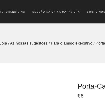
MERCHANDISING
SESSÃO NA CAIXA MARAVILHA
SOBRE NÓ
Loja
/
As nossas sugestões
/
Para o amigo executivo
/
Porta
Porta-Ca
€
6