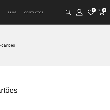
2
0
S
BLOG
CONTACTOS
-cartões
rtões