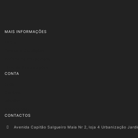
MAIS INFORMAÇÕES
FAQ's
Termos e Condições
Política de Privacidade
Livro de Reclamações
CONTA
Login
Carrinho
Wishlist
Encomendas
CONTACTOS
Avenida Capitão Salgueiro Maia Nr 2, loja 4 Urbanização Jard