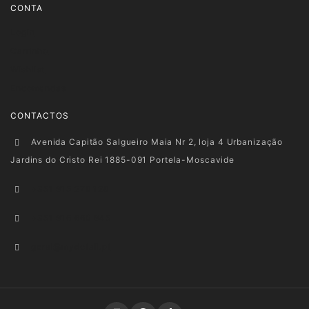
CONTA
Login
Carrinho
Wishlist
Encomendas
CONTACTOS
Avenida Capitão Salgueiro Maia Nr 2, loja 4 Urbanização
Jardins do Cristo Rei 1885-091 Portela-Moscavide
+351 915 278 128
+351 916 660 945
geral@mydetail.pt