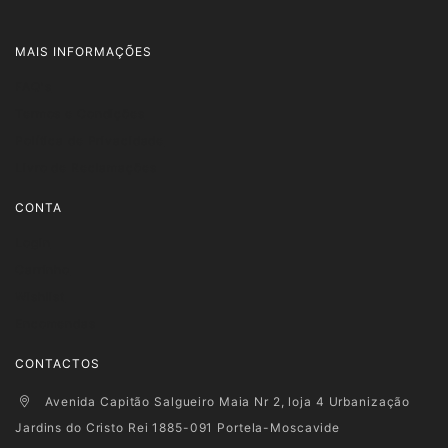
MAIS INFORMAÇÕES
FAQ's
Termos e Condições
Política de Privacidade
Livro de Reclamações
CONTA
Login
Carrinho
Wishlist
Encomendas
CONTACTOS
Avenida Capitão Salgueiro Maia Nr 2, loja 4 Urbanização
Jardins do Cristo Rei 1885-091 Portela-Moscavide