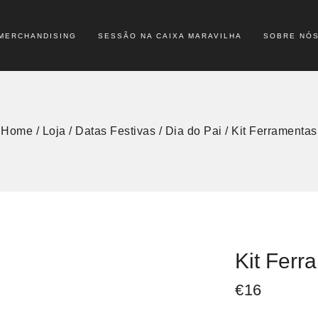
MERCHANDISING
SESSÃO NA CAIXA MARAVILHA
SOBRE NÓ
Home
/
Loja
/
Datas Festivas
/
Dia do Pai
/
Kit Ferramentas
Kit Ferr
€
16