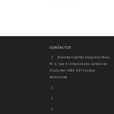
CONTACTOS
Avenida Capitão Salgueiro Maia
Nr 2, loja 4 Urbanização Jardins do
Cristo Rei 1885-091 Portela-
Moscavide
+351 915 278 128
+351 916 660 945
geral@mydetail.pt