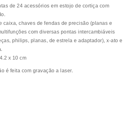
ntas de 24 acessórios em estojo de cortiça com
do.
e caixa, chaves de fendas de precisão (planas e
multifunções com diversas pontas intercambiáveis
ças, philips, planas, de estrela e adaptador), x-ato e
a.
4.2 x 10 cm
o é feita com gravação a laser.