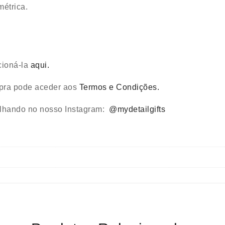
métrica.
cioná-la
aqui.
mpra pode aceder aos
Termos e Condições.
ilhando no nosso Instagram:
@mydetailgifts