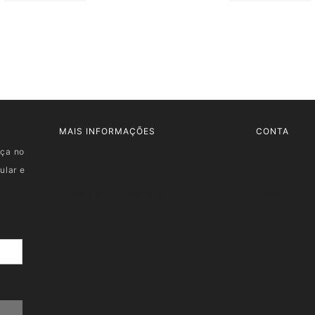
MAIS INFORMAÇÕES
CONTA
nça no
FAQ's
Login
ular e
Termos e Condições
Carrinho
Política de Privacidade
Wishlist
Livro de Reclamações
Encomendas