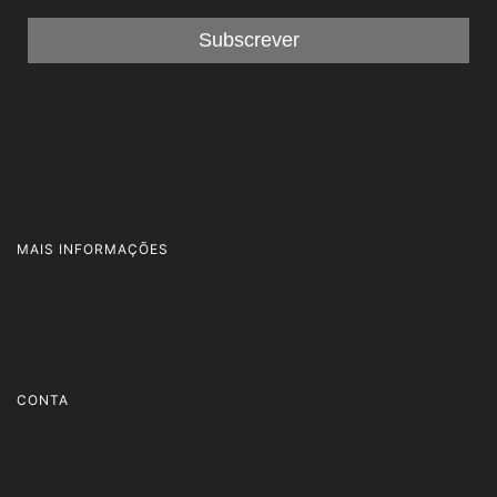
MAIS INFORMAÇÕES
FAQ's
Termos e Condições
Política de Privacidade
Livro de Reclamações
CONTA
Login
Carrinho