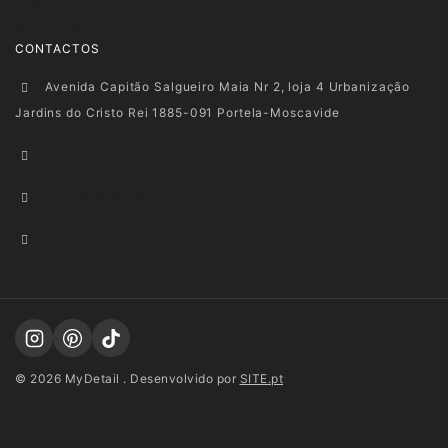
Wishlist
Encomendas
CONTACTOS
Avenida Capitão Salgueiro Maia Nr 2, loja 4 Urbanização
Jardins do Cristo Rei 1885-091 Portela-Moscavide
+351 915 278 128
+351 916 660 945
geral@mydetail.pt
© 2026 MyDetail . Desenvolvido por
SITE.pt