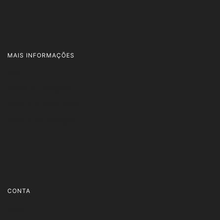
MAIS INFORMAÇÕES
FAQ's
Termos e Condições
Política de Privacidade
Livro de Reclamações
CONTA
Login