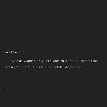
Carrinho
Wishlist
Encomendas
CONTACTOS
Avenida Capitão Salgueiro Maia Nr 2, loja 4 Urbanização
Jardins do Cristo Rei 1885-091 Portela-Moscavide
+351 915 278 128
+351 916 660 945
geral@mydetail.pt