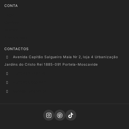
CONTA
Login
Carrinho
Wishlist
Encomendas
CONTACTOS
Avenida Capitão Salgueiro Maia Nr 2, loja 4 Urbanização
Jardins do Cristo Rei 1885-091 Portela-Moscavide
+351 915 278 128
+351 916 660 945
geral@mydetail.pt