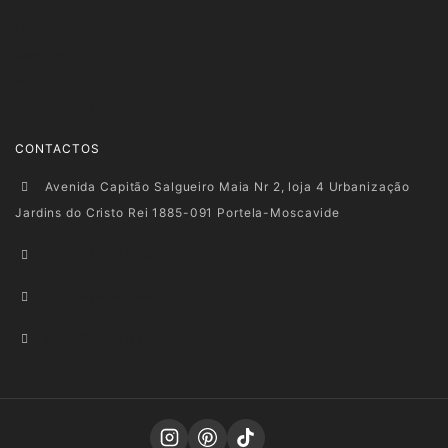
Login
Carrinho
Wishlist
Encomendas
CONTACTOS
Avenida Capitão Salgueiro Maia Nr 2, loja 4 Urbanização
Jardins do Cristo Rei 1885-091 Portela-Moscavide
+351 915 278 128
+351 916 660 945
geral@mydetail.pt