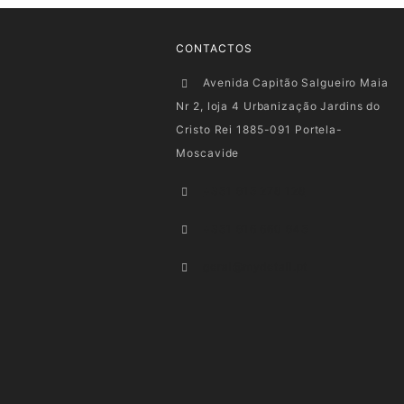
CONTACTOS
Avenida Capitão Salgueiro Maia
Nr 2, loja 4 Urbanização Jardins do
Cristo Rei 1885-091 Portela-
Moscavide
+351 915 278 128
+351 916 660 945
geral@mydetail.pt