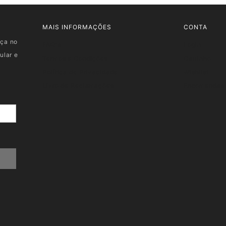
MAIS INFORMAÇÕES
CONTA
nça no
FAQ's
Login
ular e
Termos e Condições
Carrinho
Política de Privacidade
Wishlist
Livro de Reclamações
Encomendas