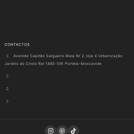
Login
Carrinho
Wishlist
Encomendas
CONTACTOS
Avenida Capitão Salgueiro Maia Nr 2, loja 4 Urbanização
Jardins do Cristo Rei 1885-091 Portela-Moscavide
+351 915 278 128
+351 916 660 945
geral@mydetail.pt