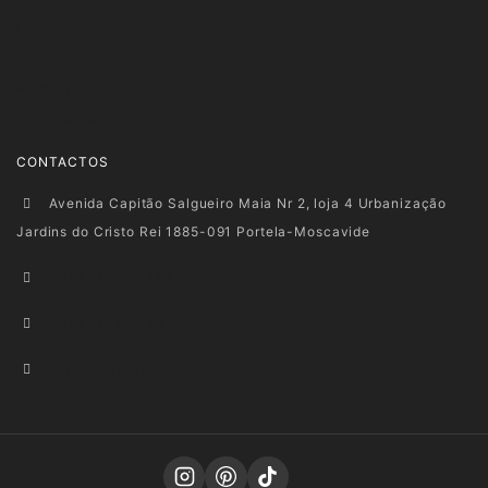
Login
Carrinho
Wishlist
Encomendas
CONTACTOS
Avenida Capitão Salgueiro Maia Nr 2, loja 4 Urbanização
Jardins do Cristo Rei 1885-091 Portela-Moscavide
+351 915 278 128
+351 916 660 945
geral@mydetail.pt