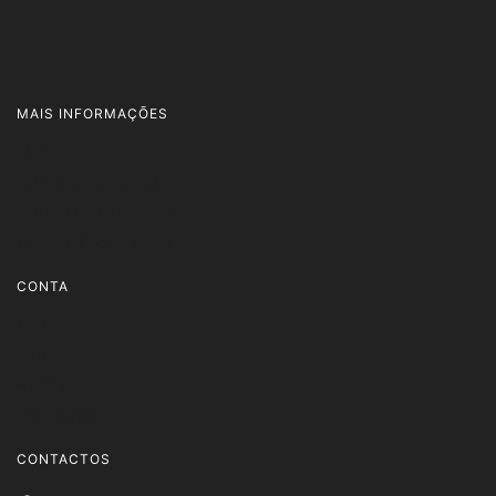
MAIS INFORMAÇÕES
FAQ's
Termos e Condições
Política de Privacidade
Livro de Reclamações
CONTA
Login
Carrinho
Wishlist
Encomendas
CONTACTOS