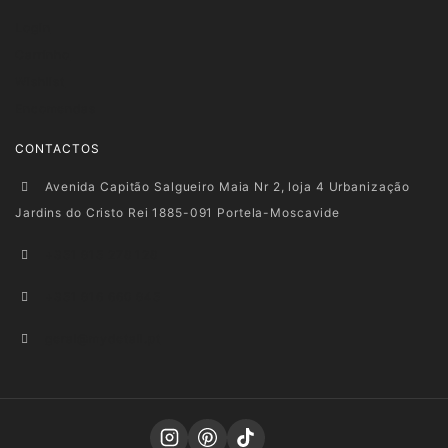
Login
Carrinho
Wishlist
Encomendas
CONTACTOS
Avenida Capitão Salgueiro Maia Nr 2, loja 4 Urbanização
Jardins do Cristo Rei 1885-091 Portela-Moscavide
+351 915 278 128
+351 916 660 945
geral@mydetail.pt