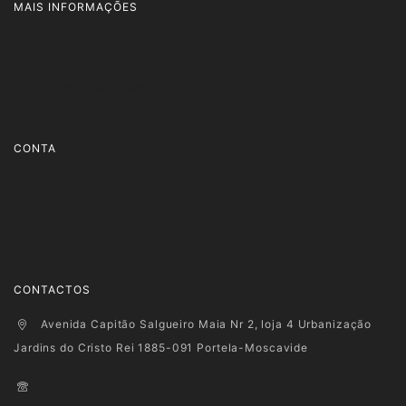
MAIS INFORMAÇÕES
FAQ's
Termos e Condições
Política de Privacidade
Livro de Reclamações
CONTA
Login
Carrinho
Wishlist
Encomendas
CONTACTOS
Avenida Capitão Salgueiro Maia Nr 2, loja 4 Urbanização
Jardins do Cristo Rei 1885-091 Portela-Moscavide
+351 915 278 128