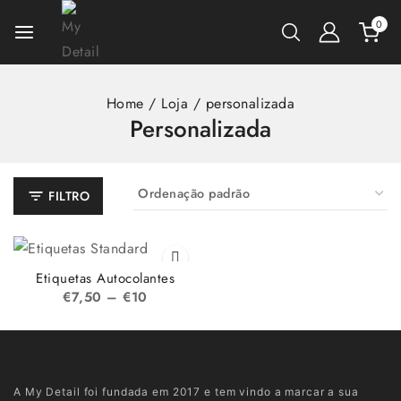
0
Home
/
Loja
/
personalizada
Personalizada
FILTRO
Etiquetas Autocolantes
€
7,50
–
€
10
A My Detail foi fundada em 2017 e tem vindo a marcar a sua