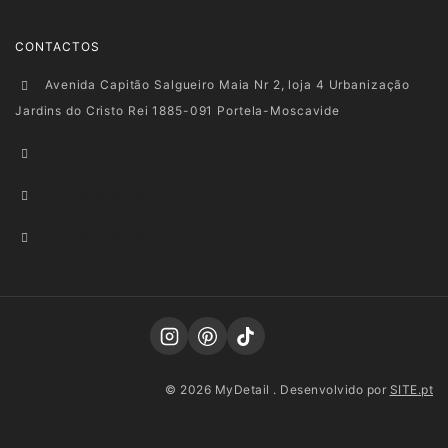
Encomendas
CONTACTOS
Avenida Capitão Salgueiro Maia Nr 2, loja 4 Urbanização
Jardins do Cristo Rei 1885-091 Portela-Moscavide
+351 915 278 128
+351 916 660 945
geral@mydetail.pt
© 2026 MyDetail . Desenvolvido por
SITE.pt