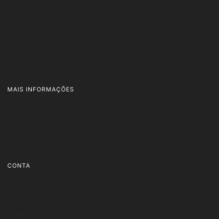
MAIS INFORMAÇÕES
FAQ's
Termos e Condições
Política de Privacidade
Livro de Reclamações
CONTA
Login
Carrinho
Wishlist