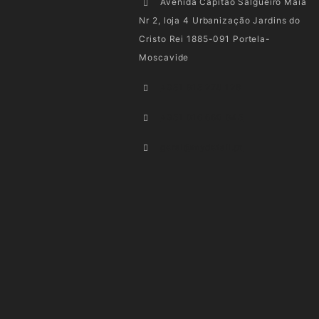
Avenida Capitão Salgueiro Maia
Nr 2, loja 4 Urbanização Jardins do
Cristo Rei 1885-091 Portela-
Moscavide
+351 915 278 128
+351 916 660 945
geral@mydetail.pt