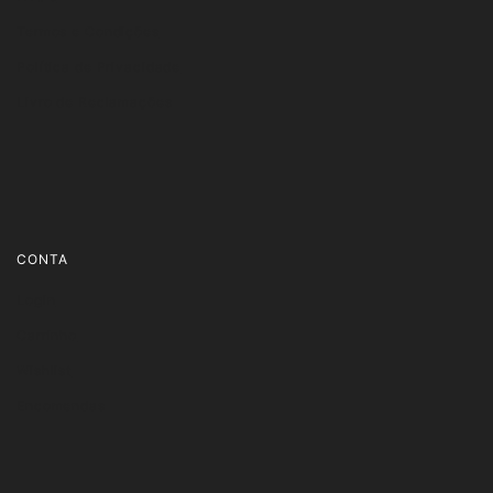
Termos e Condições
Política de Privacidade
Livro de Reclamações
CONTA
Login
Carrinho
Wishlist
Encomendas