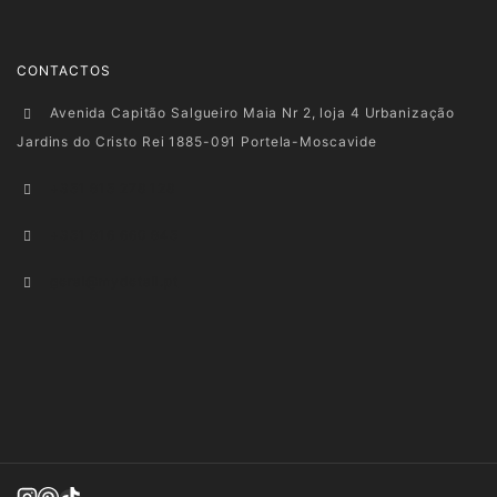
CONTACTOS
Avenida Capitão Salgueiro Maia Nr 2, loja 4 Urbanização
Jardins do Cristo Rei 1885-091 Portela-Moscavide
+351 915 278 128
+351 916 660 945
geral@mydetail.pt