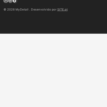
© 2026 MyDetail . Desenvolvido por
SITE.pt
Todos os Produtos
Caixas e Embrulhos
Eventos
Presentes
Personalizados