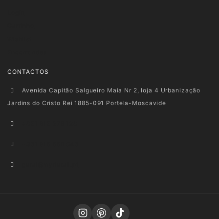
Login
Carrinho
Wishlist
Encomendas
CONTACTOS
Avenida Capitão Salgueiro Maia Nr 2, loja 4 Urbanização
Jardins do Cristo Rei 1885-091 Portela-Moscavide
+351 915 278 128
+351 916 660 945
geral@mydetail.pt