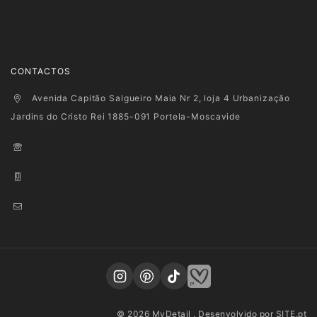
Carrinho
Wishlist
Encomendas
CONTACTOS
Avenida Capitão Salgueiro Maia Nr 2, loja 4 Urbanização
Jardins do Cristo Rei 1885-091 Portela-Moscavide
+351 915 278 128
+351 916 660 945
geral@mydetail.pt
© 2026 MyDetail . Desenvolvido por
SITE.pt