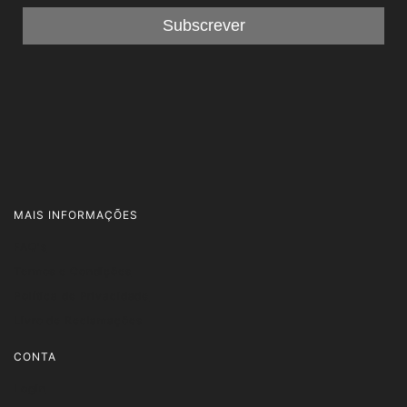
MAIS INFORMAÇÕES
FAQ's
Termos e Condições
Política de Privacidade
Livro de Reclamações
CONTA
Login