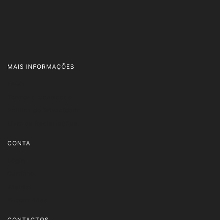
MAIS INFORMAÇÕES
FAQ's
Termos e Condições
Política de Privacidade
Livro de Reclamações
CONTA
Login
Carrinho
Wishlist
Encomendas
CONTACTOS