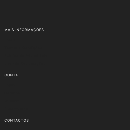
MAIS INFORMAÇÕES
FAQ's
Termos e Condições
Política de Privacidade
Livro de Reclamações
CONTA
Login
Carrinho
Wishlist
Encomendas
CONTACTOS