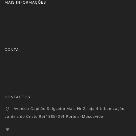
MAIS INFORMAÇÕES
FAQ's
Termos e Condições
Política de Privacidade
Livro de Reclamações
CONTA
Login
Carrinho
Wishlist
Encomendas
CONTACTOS
Avenida Capitão Salgueiro Maia Nr 2, loja 4 Urbanização
Jardins do Cristo Rei 1885-091 Portela-Moscavide
+351 915 278 128