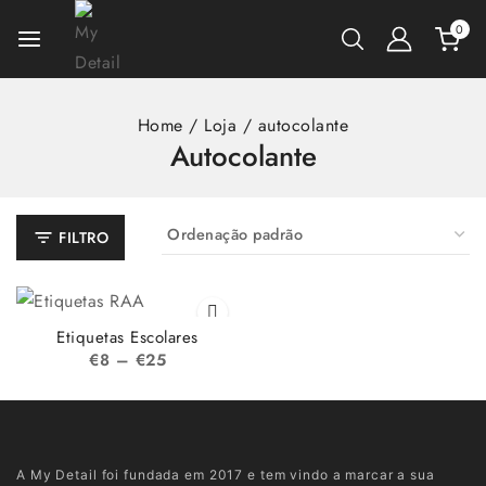
0
Home
/
Loja
/
autocolante
Autocolante
FILTRO
Etiquetas Escolares
€
8
–
€
25
A My Detail foi fundada em 2017 e tem vindo a marcar a sua