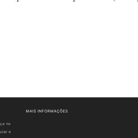
MAIS INFORMAÇÕES
FAQ's
nça no
Termos e Condições
ular e
Política de Privacidade