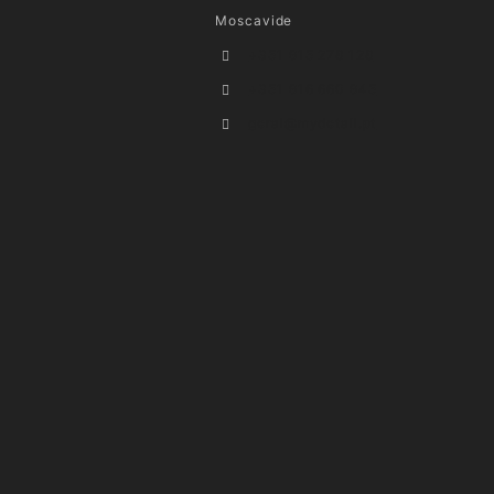
Moscavide
+351 915 278 128
+351 916 660 945
geral@mydetail.pt