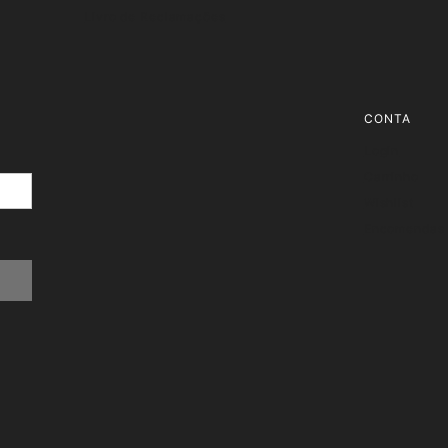
Livro de Reclamações
CONTA
Login
Carrinho
Wishlist
Encomendas