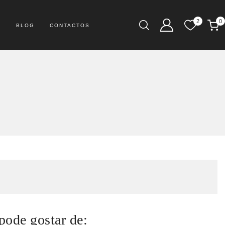
2
0
S
BLOG
CONTACTOS
pode gostar de: