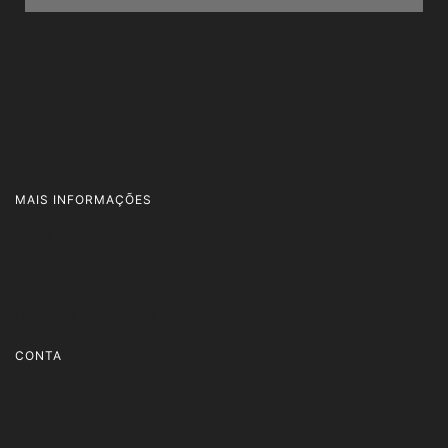
MAIS INFORMAÇÕES
FAQ's
Termos e Condições
Política de Privacidade
Livro de Reclamações
CONTA
Login
Carrinho
Wishlist