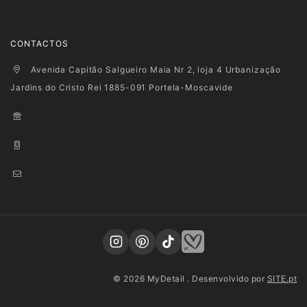
Encomendas
CONTACTOS
Avenida Capitão Salgueiro Maia Nr 2, loja 4 Urbanização
Jardins do Cristo Rei 1885-091 Portela-Moscavide
+351 915 278 128
+351 916 660 945
geral@mydetail.pt
© 2026 MyDetail . Desenvolvido por
SITE.pt